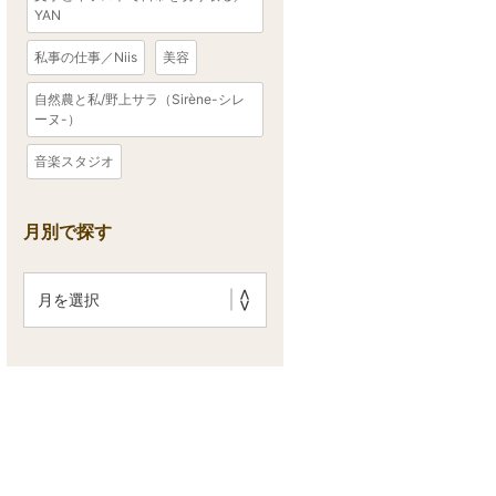
YAN
私事の仕事／Niis
美容
自然農と私/野上サラ（Sirène-シレ
ーヌ-）
音楽スタジオ
月別で探す