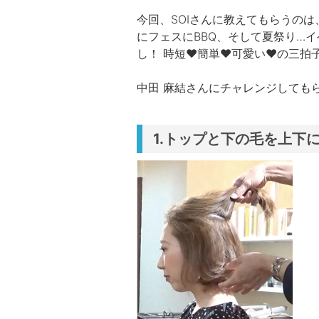
今回、SOIさんに教えてもらうの
にフェスにBBQ、そして夏祭り…
し！ 時短♥簡単♥可愛い♥の三拍
中田 麻結さんにチャレンジしても
1.トップと下の毛を上下