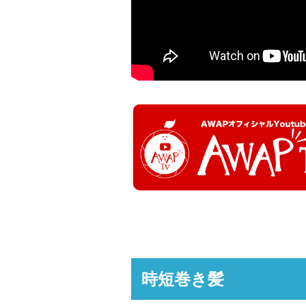
時短巻き髪