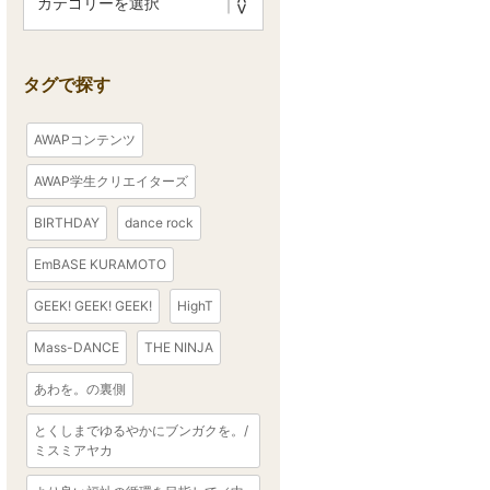
タグで探す
AWAPコンテンツ
AWAP学生クリエイターズ
BIRTHDAY
dance rock
EmBASE KURAMOTO
GEEK! GEEK! GEEK!
HighT
Mass-DANCE
THE NINJA
あわを。の裏側
とくしまでゆるやかにブンガクを。/
ミスミアヤカ