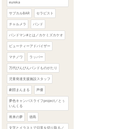
eureka
サブカルBAR
セラピスト
チャルメラ
バンド
バンドマン#とは／カケミズカケオ
ビューティーアドバイザー
マチノワ
ラッパー
万代びんびんバンドものがたり
児童発達支援施設スタッフ
劇団まんまる
声優
夢色キャンパスライフproject／とぅ
いんくる
将来の夢
徳島
文字とイラストで日常を切り取る／