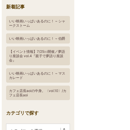
新着記事
いい映画いっぱいあるのに！ ~ シャ
ークストーム
いい映画いっぱいあるのに！ ~ 伯爵
【イベント情報】7/25㈯開催／夢語
り座談会 vol.4『親子で夢語り座談
会』
いい映画いっぱいあるのに！ ~ マス
カレード
カフェ店長aoiの中身。〈vol.10〉/カ
フェ店長aoi
カテゴリで探す