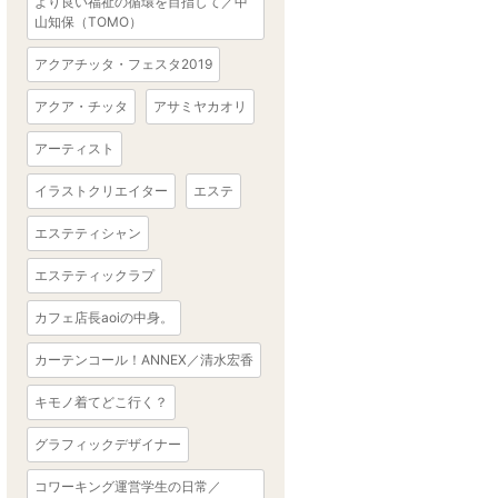
より良い福祉の循環を目指して／中
山知保（TOMO）
アクアチッタ・フェスタ2019
アクア・チッタ
アサミヤカオリ
アーティスト
イラストクリエイター
エステ
エステティシャン
エステティックラプ
カフェ店長aoiの中身。
カーテンコール！ANNEX／清水宏香
キモノ着てどこ行く？
グラフィックデザイナー
コワーキング運営学生の日常／