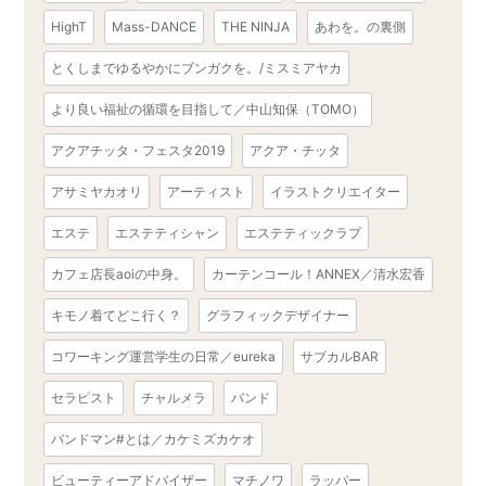
HighT
Mass-DANCE
THE NINJA
あわを。の裏側
とくしまでゆるやかにブンガクを。/ミスミアヤカ
より良い福祉の循環を目指して／中山知保（TOMO）
アクアチッタ・フェスタ2019
アクア・チッタ
アサミヤカオリ
アーティスト
イラストクリエイター
エステ
エステティシャン
エステティックラプ
カフェ店長aoiの中身。
カーテンコール！ANNEX／清水宏香
キモノ着てどこ行く？
グラフィックデザイナー
コワーキング運営学生の日常／eureka
サブカルBAR
セラピスト
チャルメラ
バンド
バンドマン#とは／カケミズカケオ
ビューティーアドバイザー
マチノワ
ラッパー