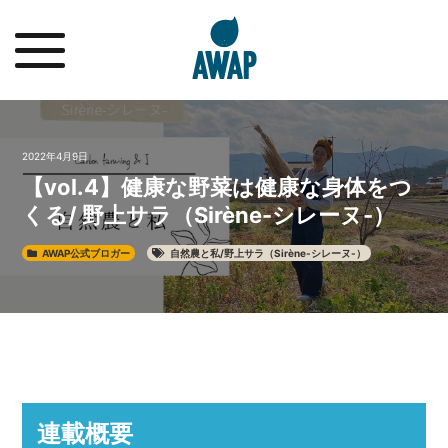
2022年4月9日
【vol.4】健康な野菜は健康な身体をつ
くる/ 野上サラ（Sirène-シレーヌ-）
AWAP公式ブロガー
自然農と私/野上サラ（Sirène-シレーヌ-）
連載概要