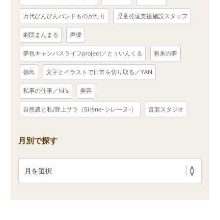
万代びんびんバンドものがたり
児童発達支援施設スタッフ
劇団まんまる
声優
夢色キャンパスライフproject／とぅいんくる
将来の夢
徳島
文字とイラストで日常を切り取る／YAN
私事の仕事／Niis
美容
自然農と私/野上サラ（Sirène-シレーヌ-）
音楽スタジオ
月別で探す