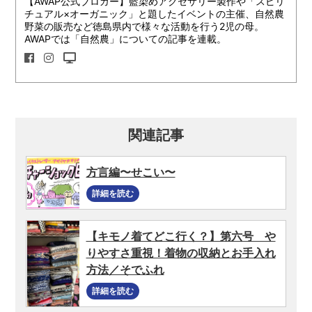
【AWAP公式ブロガー】藍染めアクセサリー製作や「スピリ
チュアル×オーガニック」と題したイベントの主催、自然農
野菜の販売など徳島県内で様々な活動を行う2児の母。
AWAPでは「自然農」についての記事を連載。
関連記事
方言編〜せこい〜
詳細を読む
【キモノ着てどこ行く？】第六号 や
りやすさ重視！着物の収納とお手入れ
方法／そでふれ
詳細を読む